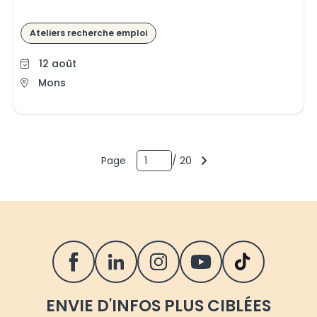
Ateliers recherche emploi
12 août
Mons
Page 1 sur 20 pages
sur
Page
/
20
SUIVEZ LE FOREM SUR LES RÉSEAUX S
ENVIE D'INFOS PLUS CIBLÉES