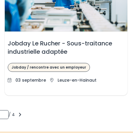
Jobday Le Rucher - Sous-traitance
industrielle adaptée
Jobday / rencontre avec un employeur
03 septembre
Leuze-en-Hainaut
ge 1 sur 4 pages
sur
/
4