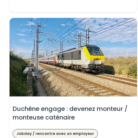
 le contenu
r une date
r une date
Duchêne engage : devenez monteur /
monteuse caténaire
 le contenu
Jobday / rencontre avec un employeur