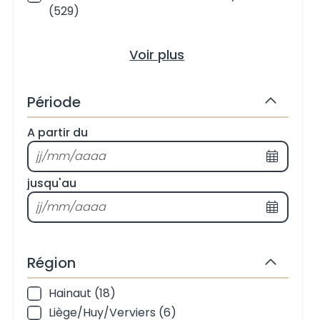
(529)
Voir plus
Période
Masquer
A partir du
Période
Format de la date : jj/mm/aaaa
Choisi
jusqu'au
Format de la date : jj/mm/aaaa
Choisi
Région
Masquer
Hainaut (18)
Région
Liège/Huy/Verviers (6)