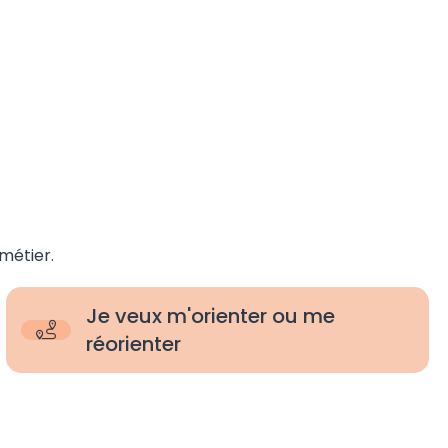
métier.
Je veux m'orienter ou me
réorienter