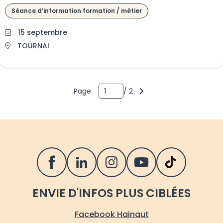
Séance d’information formation / métier
15 septembre
TOURNAI
Page 1 sur 2 pages
sur
Page
/
2
SUIVEZ LE FOREM SUR LES RÉSEAUX S
ENVIE D'INFOS PLUS CIBLÉES
Facebook Hainaut