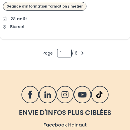
Séance d’information formation / métier
28 août
Bierset
Page 1 sur 6 pages
sur
Page
/
6
SUIVEZ LE FOREM SUR LES RÉSEAUX S
ENVIE D'INFOS PLUS CIBLÉES
Facebook Hainaut